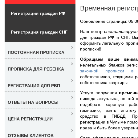
Временная регист
Регистрация граждан РФ
Обновление страницы: 05.0
Наш центр
специализирует
Регистрация граждан СНГ
для граждан РФ и СНГ. Вы
оформить легальную пропи
прописки!!
ПОСТОЯННАЯ ПРОПИСКА
Обращаем ваше внима
нелегальных бланков реги
ПРОПИСКА ДЛЯ РЕБЕНКА
законной прописки в
собственников, текущими р
собственника квартиры.
РЕГИСТРАЦИЯ ДЛЯ РВП
Услуга получения
временн
никогда актуальна, по той
ОТВЕТЫ НА ВОПРОСЫ
подобрать хорошую рабо
гимназию, взять ипотеку
средство в ГИБДД. Пр
ЦЕНА РЕГИСТРАЦИИ
регистрации в Чулыме помо
права и быть более уверен
ОТЗЫВЫ КЛИЕНТОВ
Срок оформления
легаль