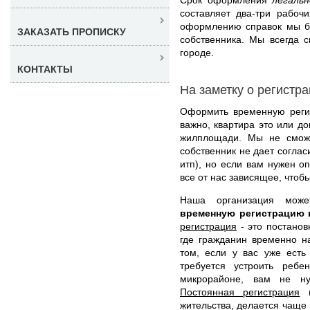
составляет два-три рабоч
оформлению справок мы бе
ЗАКАЗАТЬ ПРОПИСКУ
собственника. Мы всегда 
городе.
КОНТАКТЫ
На заметку о регистр
Оформить временную реги
важно, квартира это или д
жилплощади. Мы не сможе
собственник не дает согла
итп), но если вам нужен 
все от нас зависящее, чтоб
Наша организация мо
временную регистрацию
регистрация
- это постанов
где гражданин временно н
том, если у вас уже есть
требуется устроить реб
микрорайоне, вам не ну
Постоянная регистрация
(
жительства, делается чаще