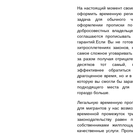
На настоящий момент свои
оформить временную реги
задача для обычного ч
оформлении прописки по
добросовестных владельц
соглашаются прописывать 
гарантий.Если Вы не гото
хитросплетениях законов,
самое сложное уговаривать 
за разом получая отрицате
десятков тот самый, по
эффективнее обратить
драгоценное время, но и в 
которую вы смогли бы зара
подходящего места для 
гораздо больше.
Легальную временную проп
для мигрантов у нас возм
временной промежуток т
законодательству равен
собственниками жилплоща
качественные услуги. Проп